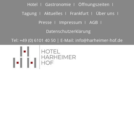
Hotel
Gastronomie
Öffnungszeiten
Tagung
Aktuelles
Frankfurt
Über uns
Presse
Impressum
AGB
Datenschutzerklärung
Tel: +49 (0) 6101 40 50 | E-Mail: info@harheimer-hof.de