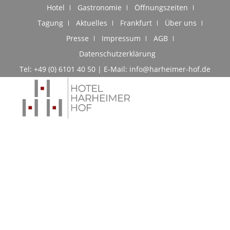
Hotel
Gastronomie
Öffnungszeiten
Tagung
Aktuelles
Frankfurt
Über uns
Presse
Impressum
AGB
Datenschutzerklärung
Tel: +49 (0) 6101 40 50 | E-Mail: info@harheimer-hof.de